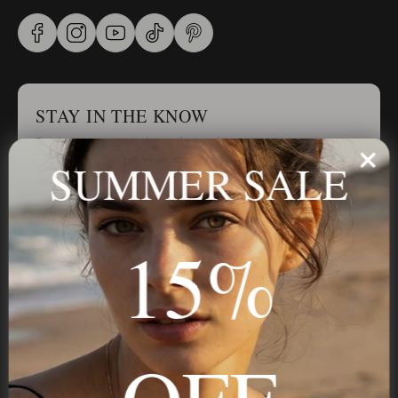
STAY IN THE KNOW
Trust us, you want to hear what we have to say
SUMMER SALE
Stay in the Know
15%
Subscribe
OFF