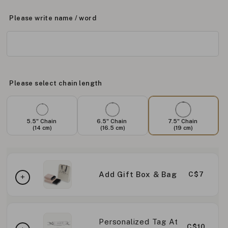
Please write name / word
Please select chain length
5.5" Chain
6.5" Chain
7.5" Chain
(14 cm)
(16.5 cm)
(19 cm)
Add Gift Box & Bag
C$7
Personalized Tag At
C$10