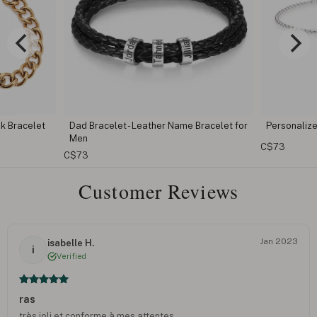
k Bracelet
Dad Bracelet - Leather Name Bracelet for
Personaliz
Men
C$73
C$73
Customer Reviews
Jan 2023
isabelle H.
i
Verified
ras
très joli et conforme à mes attentes