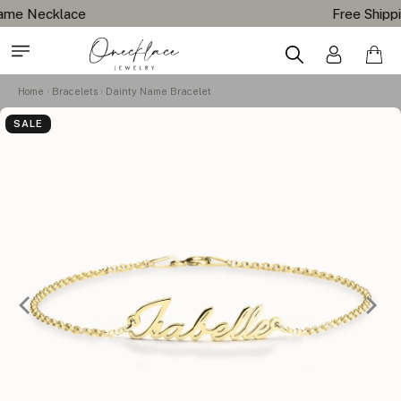
Free Shipping All Orders
Home
Bracelets
Dainty Name Bracelet
SALE