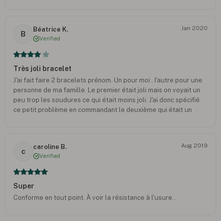
mais service après vente au top. Site et vendeur à conseiller!
Jan 2020
Béatrice K.
B
Verified
Très joli bracelet
J'ai fait faire 2 bracelets prénom. Un pour moi , l'autre pour une
personne de ma famille. Le premier était joli mais on voyait un
peu trop les soudures ce qui était moins joli. J'ai donc spécifié
ce petit problème en commandant le deuxième qui était un
cadeau et il est arrivé très bien fini avec les corrections
demandées. La personne a trouvé le bracelet très fin et
superbe.
Aug 2019
caroline B.
c
Verified
Super
Conforme en tout point. À voir la résistance à l'usure..