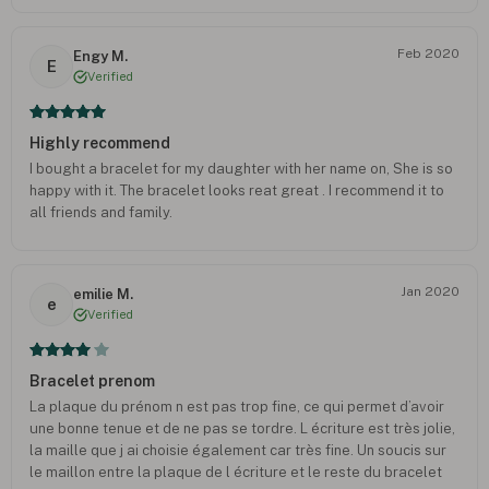
Feb 2020
Engy M.
E
Verified
Highly recommend
I bought a bracelet for my daughter with her name on, She is so
happy with it. The bracelet looks reat great . I recommend it to
all friends and family.
Jan 2020
emilie M.
e
Verified
Bracelet prenom
La plaque du prénom n est pas trop fine, ce qui permet d’avoir
une bonne tenue et de ne pas se tordre. L écriture est très jolie,
la maille que j ai choisie également car très fine. Un soucis sur
le maillon entre la plaque de l écriture et le reste du bracelet