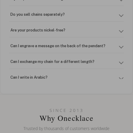
Do you sell chains separately?
Are your products nickel-free?
Can I engrave a message on the back of the pendant?
Can I exchange my chain for a different length?
Can I write in Arabic?
How do I keep my jewelry looking new?
Can I put an accent symbol on my name? Do you do double-
SINCE 2013
barreled names or names with two capital letters?
Why Onecklace
Trusted by thousands of customers worldwide