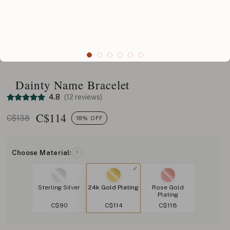
Dainty Name Bracelet
4.8
(12 reviews)
C$
114
C$138
18% OFF
Choose Material:
?
Sterling Silver
24k Gold Plating
Rose Gold
Plating
C$90
C$114
C$118