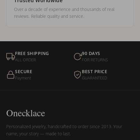
Trusted Worldwide
Over a decade of experience and thousands of real
reviews. Reliable quality and service.
FREE SHIPPING
90 DAYS
ALL ORDER
FOR RETURNS
SECURE
BEST PRICE
Payment
GUARANTEED
Onecklace
Personalized jewelry, handcrafted to order since 2013. Your
name, your story — made to last.